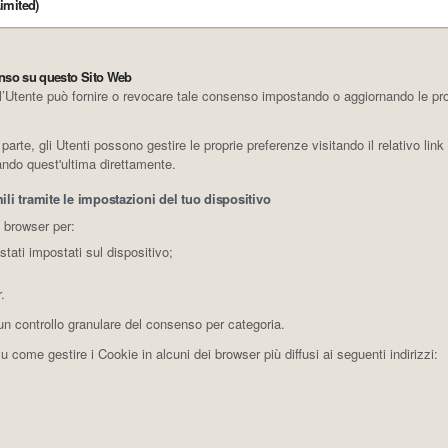
imited)
senso su questo Sito Web
l’Utente può fornire o revocare tale consenso impostando o aggiornando le propr
rte, gli Utenti possono gestire le proprie preferenze visitando il relativo link d
tando quest'ultima direttamente.
li tramite le impostazioni del tuo dispositivo
o browser per:
stati impostati sul dispositivo;
.
un controllo granulare del consenso per categoria.
 come gestire i Cookie in alcuni dei browser più diffusi ai seguenti indirizzi: