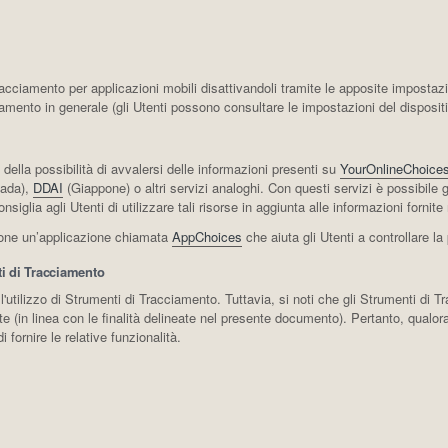
acciamento per applicazioni mobili disattivandoli tramite le apposite impostazio
ciamento in generale (gli Utenti possono consultare le impostazioni del dispositi
ella possibilità di avvalersi delle informazioni presenti su
YourOnlineChoice
ada),
DDAI
(Giappone) o altri servizi analoghi. Con questi servizi è possibile 
consiglia agli Utenti di utilizzare tali risorse in aggiunta alle informazioni forn
zione un’applicazione chiamata
AppChoices
che aiuta gli Utenti a controllare l
ti di Tracciamento
l'utilizzo di Strumenti di Tracciamento. Tuttavia, si noti che gli Strumenti di
e (in linea con le finalità delineate nel presente documento). Pertanto, qualora 
 fornire le relative funzionalità.