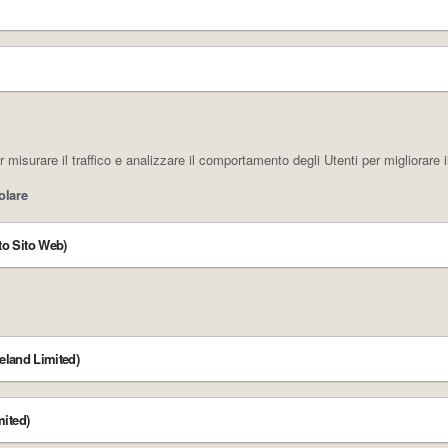
isurare il traffico e analizzare il comportamento degli Utenti per migliorare i
olare
to Sito Web)
reland Limited)
mited)