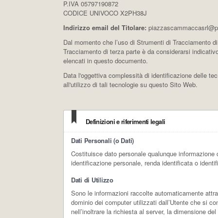
P.IVA 05797190872
CODICE UNIVOCO X2PH38J
Indirizzo email del Titolare:
piazzascammaccasrl@pe
Dal momento che l’uso di Strumenti di Tracciamento di 
Tracciamento di terza parte è da considerarsi indicativo.
elencati in questo documento.
Data l'oggettiva complessità di identificazione delle tecn
all'utilizzo di tali tecnologie su questo Sito Web.
Definizioni e riferimenti legali
Dati Personali (o Dati)
Costituisce dato personale qualunque informazione c
identificazione personale, renda identificata o identi
Dati di Utilizzo
Sono le informazioni raccolte automaticamente attrave
dominio dei computer utilizzati dall’Utente che si con
nell’inoltrare la richiesta al server, la dimensione del