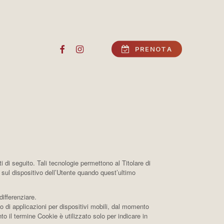
FACEBOOK
INSTAGRAM
P
R
E
N
O
T
A
di seguito. Tali tecnologie permettono al Titolare di
) sul dispositivo dell’Utente quando quest’ultimo
ifferenziare.
 di applicazioni per dispositivi mobili, dal momento
 il termine Cookie è utilizzato solo per indicare in