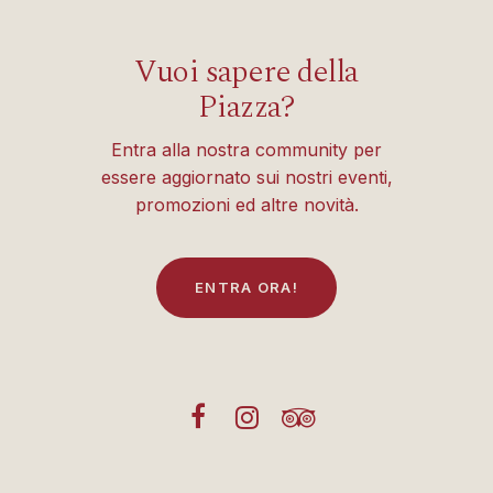
Vuoi sapere della
Piazza?
Entra alla nostra community per
essere aggiornato sui nostri eventi,
promozioni ed altre novità.
E
N
T
R
A
O
R
A
!