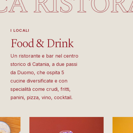
 RISTORA
I LOCALI
Food
&
Drink
Vedi
tutti
Un ristorante e bar nel centro
i
storico di Catania, a due passi
Locali
da Duomo, che ospita 5
cucine diversificate e con
specialità come crudi, fritti,
panini, pizza, vino, cocktail.