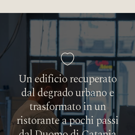
Manifesto
Un
edificio
recuperato
dal
degrado
urbano
e
trasformato
in
un
ristorante
a
pochi
passi
dal
Duomo
di
Catania