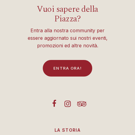
Vuoi sapere della
Piazza?
Entra alla nostra community per
essere aggiornato sui nostri eventi,
promozioni ed altre novità.
E
N
T
R
A
O
R
A
!
LA STORIA