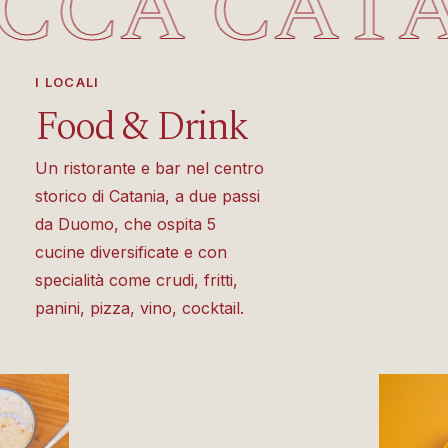
CCA CAT
I LOCALI
Food
&
Drink
Vedi
tutti
Un ristorante e bar nel centro
i
storico di Catania, a due passi
Locali
da Duomo, che ospita 5
cucine diversificate e con
specialità come crudi, fritti,
panini, pizza, vino, cocktail.