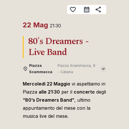
favorite_border
share
22 Mag
21:30
80's Dreamers -
Live Band
Piazza
Piazza Scammacca, 9
Scammacca
- Catania
Mercoledì 22 Maggio
vi aspettiamo in
Piazza
alle 21:30
per il
concerto
degli
“80’s Dreamers Band”
, ultimo
appuntamento del mese con la
musica live del mese.