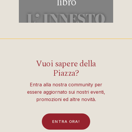
libro
Vuoi sapere della
Piazza?
Entra alla nostra community per
essere aggiornato sui nostri eventi,
promozioni ed altre novità.
E
N
T
R
A
O
R
A
!