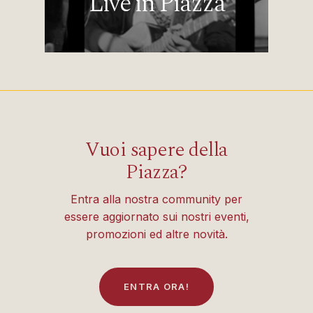
Live in Piazza
Vuoi sapere della
Piazza?
Entra alla nostra community per
essere aggiornato sui nostri eventi,
promozioni ed altre novità.
E
N
T
R
A
O
R
A
!