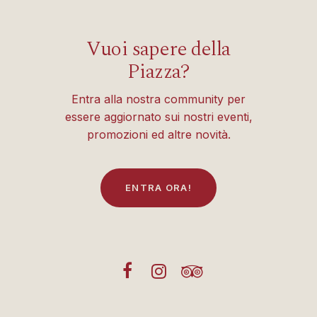
Vuoi sapere della
Piazza?
Entra alla nostra community per
essere aggiornato sui nostri eventi,
promozioni ed altre novità.
E
N
T
R
A
O
R
A
!