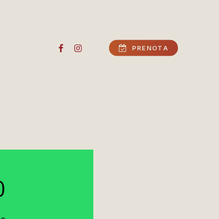
FACEBOOK
INSTAGRAM
P
R
E
N
O
T
A