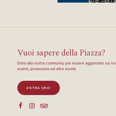
Vuoi sapere della Piazza?
Entra alla nostra community per essere aggiornato sui nos
eventi, promozioni ed altre novità.
E
N
T
R
A
O
R
A
!