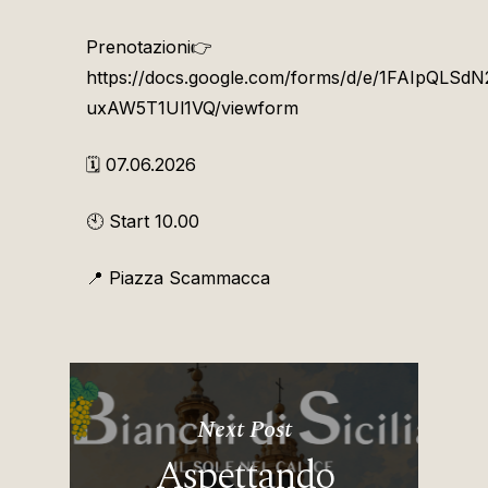
Prenotazioni👉
https://docs.google.com/forms/d/e/1FAIpQLS
uxAW5T1Ul1VQ/viewform
🗓️ 07.06.2026
🕙 Start 10.00
📍 Piazza Scammacca
Next Post
Aspettando