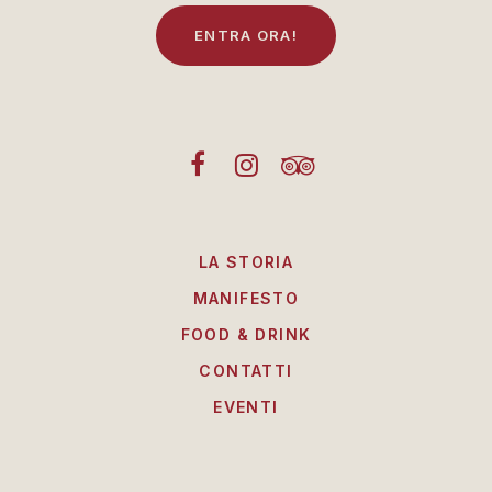
E
N
T
R
A
O
R
A
!
LA STORIA
MANIFESTO
FOOD & DRINK
CONTATTI
EVENTI