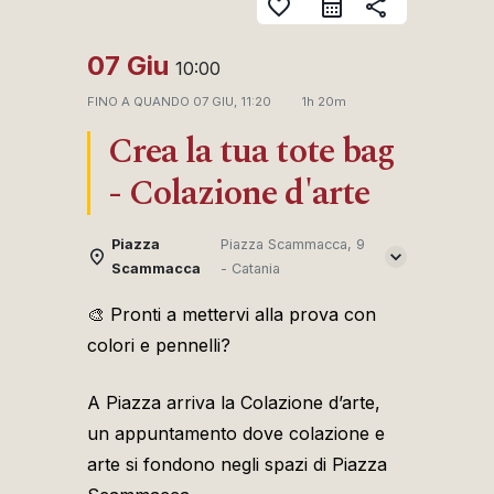
favorite_border
share
07 Giu
10:00
FINO A QUANDO
07 GIU, 11:20
1h 20m
Crea la tua tote bag
- Colazione d'arte
Piazza
Piazza Scammacca, 9
Scammacca
- Catania
🎨 Pronti a mettervi alla prova con
colori e pennelli?
A Piazza arriva la Colazione d’arte,
un appuntamento dove colazione e
arte si fondono negli spazi di Piazza