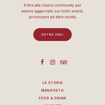
Entra alla nostra community per
essere aggiornato sui nostri eventi,
promozioni ed altre novità.
E
N
T
R
A
O
R
A
!
LA STORIA
MANIFESTO
FOOD & DRINK