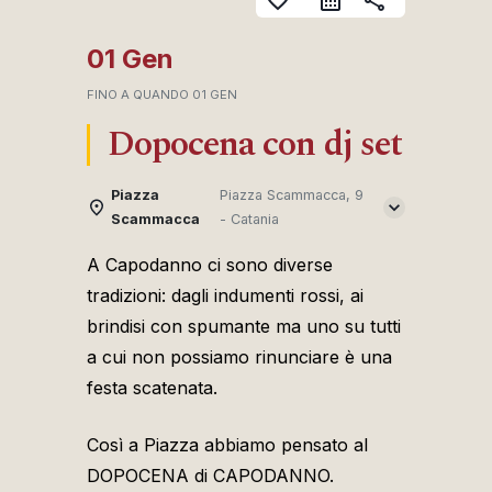
favorite_border
share
01 Gen
FINO A QUANDO
01 GEN
Dopocena con dj set
Piazza
Piazza Scammacca, 9
Scammacca
- Catania
A Capodanno ci sono diverse
tradizioni: dagli indumenti rossi, ai
brindisi con spumante ma uno su tutti
a cui non possiamo rinunciare è una
festa scatenata.
Così a Piazza abbiamo pensato al
DOPOCENA di CAPODANNO.