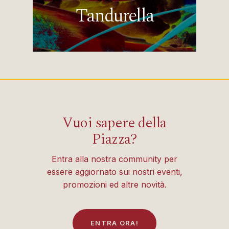
Tandurella
Vuoi sapere della
Piazza?
Entra alla nostra community per
essere aggiornato sui nostri eventi,
promozioni ed altre novità.
E
N
T
R
A
O
R
A
!