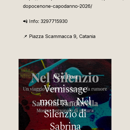
dopocenone-capodanno-2026/
📲
Info: 3297715930
📌
Piazza Scammacca 9, Catania
Next Post
Vernissage
mostra – Nel
Silenzio di
Sabrina