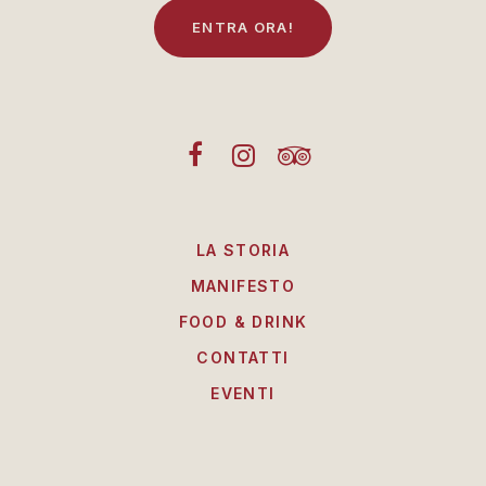
E
N
T
R
A
O
R
A
!
LA STORIA
MANIFESTO
FOOD & DRINK
CONTATTI
EVENTI