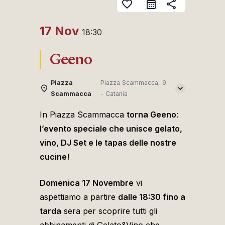
favorite_border
share
17 Nov
18:30
Geeno
Piazza
Piazza Scammacca, 9
Scammacca
- Catania
In Piazza Scammacca
torna Geeno
:
l’evento speciale che unisce gelato,
vino, DJ Set e le tapas delle nostre
cucine!
Domenica 17 Novembre
vi
aspettiamo a partire
dalle 18:30 fino a
tarda
sera per scoprire tutti gli
abbinamenti di Gelato&Vino che