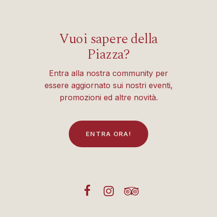
Vuoi sapere della
Piazza?
Entra alla nostra community per
essere aggiornato sui nostri eventi,
promozioni ed altre novità.
E
N
T
R
A
O
R
A
!