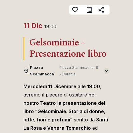
favorite_border
share
11 Dic
18:00
Gelsominaie -
Presentazione libro
Piazza
Piazza Scammacca, 9
Scammacca
- Catania
Mercoledì 11 Dicembre alle 18:00
,
avremo il piacere di ospitare
nel
nostro Teatro
la presentazione del
libro “Gelsominaie. Storia di donne,
lotte, fiori e profumi”
scritto da
Santì
La Rosa e Venera Tomarchio
ed