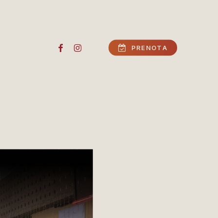
FACEBOOK
INSTAGRAM
P
R
E
N
O
T
A