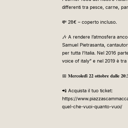
differenti tra pesce, carne, pan
💸 28€ – coperto incluso.
🎶 A rendere l’atmosfera ancora
Samuel Pietrasanta, cantautore
per tutta l’Italia. Nel 2016 pa
voice of italy” e nel 2019 è tra
📅 𝐌𝐞𝐫𝐜𝐨𝐥𝐞𝐝𝐢̀ 𝟐𝟐 𝐨𝐭𝐭𝐨𝐛𝐫𝐞 
📲 Acquista il tuo ticket:
https://www.piazzascammacca
quel-che-vuoi-quanto-vuoi/