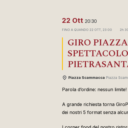
22 Ott
20:30
FINO A QUANDO
22 OTT, 23:00
2h 3
GIRO PIAZZA
SPETTACOLO
PIETRASANT
Piazza Scammacca
Piazza Scam
Parola d’ordine: nessun limite!
A grande richiesta torna GiroPia
dei nostri 5 format senza alcun
I corner food del nostro ristor