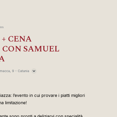
0m
 + CENA
 CON SAMUEL
A
macca, 9 - Catania
zza: l’evento in cui provare i piatti migliori
a limitazione!
ante sono pronti a deliziarvi con specialità