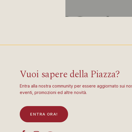
Vuoi sapere della Piazza?
Entra alla nostra community per essere aggiornato sui nos
eventi, promozioni ed altre novità.
E
N
T
R
A
O
R
A
!