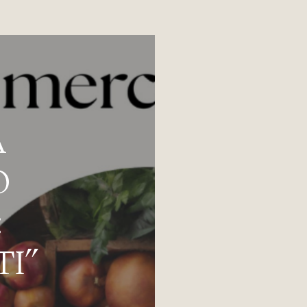
A
O
:
I”