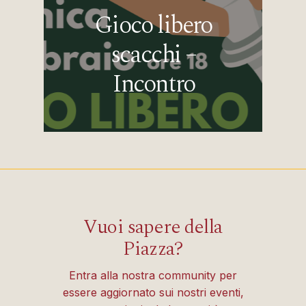
Gioco libero
scacchi –
Incontro
Vuoi sapere della
Piazza?
Entra alla nostra community per
essere aggiornato sui nostri eventi,