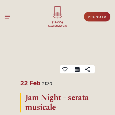
Skip
to
Menu
PRENOTA
main
content
favorite_border
share
22 Feb
21:30
Jam Night - serata
musicale