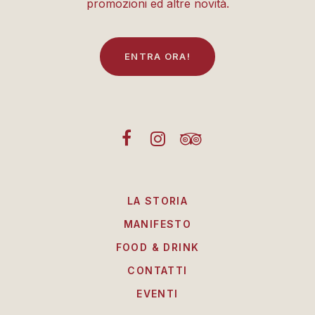
promozioni ed altre novità.
E
N
T
R
A
O
R
A
!
LA STORIA
MANIFESTO
FOOD & DRINK
CONTATTI
EVENTI