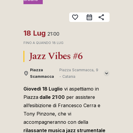
favorite_border
share
18 Lug
21:00
FINO A QUANDO
18 LUG
Jazz Vibes #6
Piazza
Piazza Scammacca, 9
Scammacca
- Catania
Giovedì 18 Luglio
vi aspettiamo in
Piazza
dalle 21:00
per assistere
all’esibizione di Francesco Cerra e
Tony Pinzone, che vi
accompagneranno con della
rilassante musica jazz strumentale