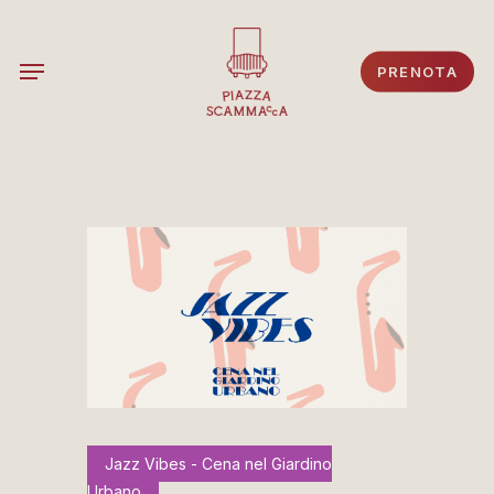
Skip
to
Menu
PRENOTA
main
content
Jazz Vibes - Cena nel Giardino
Urbano