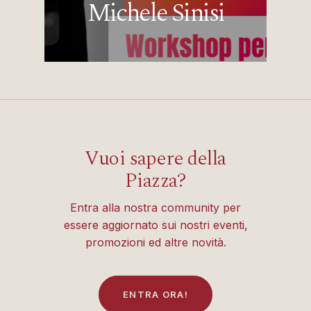
Michele Sinisi
Vuoi sapere della
Piazza?
Entra alla nostra community per
essere aggiornato sui nostri eventi,
promozioni ed altre novità.
E
N
T
R
A
O
R
A
!