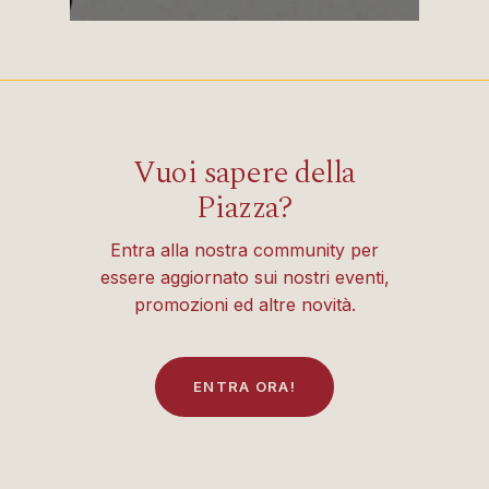
Vuoi sapere della
Piazza?
Entra alla nostra community per
essere aggiornato sui nostri eventi,
promozioni ed altre novità.
E
N
T
R
A
O
R
A
!