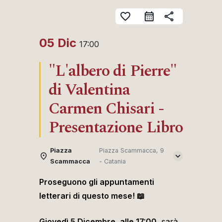
favorite_border
share
05 Dic
17:00
"L'albero di Pierre"
di Valentina
Carmen Chisari -
Presentazione Libro
Piazza
Piazza Scammacca, 9
Scammacca
- Catania
Proseguono gli appuntamenti
letterari di questo mese! 📖
Giovedì 5 Dicembre, alle 17:00,
sarà