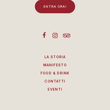
E
N
T
R
A
O
R
A
!
LA STORIA
MANIFESTO
FOOD & DRINK
CONTATTI
EVENTI