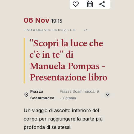
favorite_border
share
06 Nov
19:15
FINO A QUANDO
06 NOV, 21:15
2h
"Scopri la luce che
c'è in te" di
Manuela Pompas -
Presentazione libro
Piazza
Piazza Scammacca, 9
Scammacca
- Catania
Un viaggio di ascolto interiore del
corpo per raggiungere la parte più
profonda di se stessi.