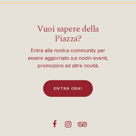
Vuoi sapere della
Piazza?
Entra alla nostra community per
essere aggiornato sui nostri eventi,
promozioni ed altre novità.
E
N
T
R
A
O
R
A
!