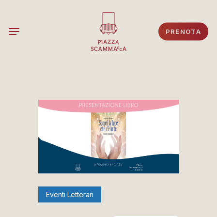
Skip
to
Menu
PRENOTA
main
content
Eventi Letterari