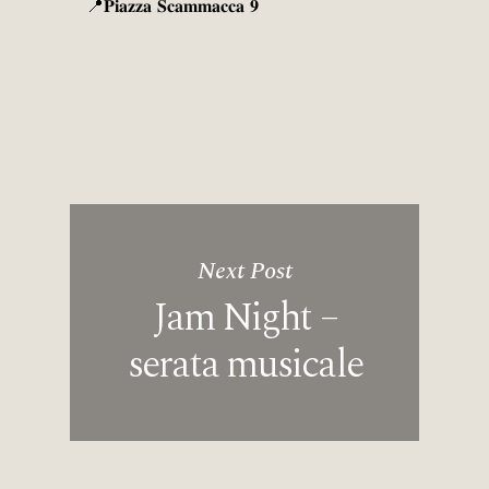
📍𝐏𝐢𝐚𝐳𝐳𝐚 𝐒𝐜𝐚𝐦𝐦𝐚𝐜𝐜𝐚 𝟗
Next Post
Jam Night –
serata musicale