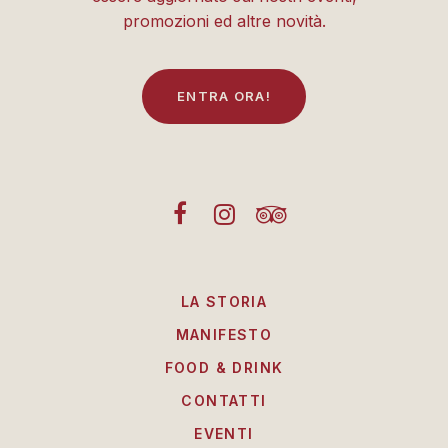
promozioni ed altre novità.
E
N
T
R
A
O
R
A
!
LA STORIA
MANIFESTO
FOOD & DRINK
CONTATTI
EVENTI