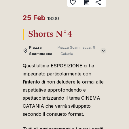
favorite_border
share
25 Feb
18:00
Shorts N°4
Piazza
Piazza Scammacca, 9
Scammacca
- Catania
Quest’ultima ESPOSIZIONE ci ha
impegnato particolarmente con
l’intento di non deludere le ormai alte
aspettative approfondendo e
spettacolarizzando il tema CINEMA
CATANIA che verrà sviluppato
secondo il consueto format.
Tutti gli aggiornamenti e i nuovi ospiti