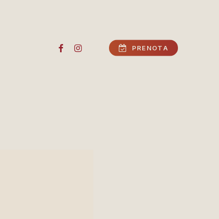
FACEBOOK
INSTAGRAM
P
R
E
N
O
T
A