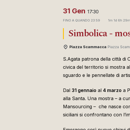
31 Gen
17:30
FINO A QUANDO
23:59
1m 1d 6h 29
Simbolica - mos
Piazza Scammacca
Piazza Scam
S.Agata patrona della città di 
civica del territorio si mostra
sguardo e le pennellate di artis
Dal
31 gennaio
al
4 marzo
a P
alla Santa. Una mostra – a cur
Mansourcing – che nasce come p
siciliani si confrontano con l’i
Emergono così nuove chiavi di 