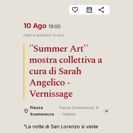
favorite_border
share
10 Ago
19:00
FINO A QUANDO
10 AGO
''Summer Art''
mostra collettiva a
cura di Sarah
Angelico -
Vernissage
Piazza
Piazza Scammacca, 9
Scammacca
- Catania
“La notte di San Lorenzo si veste