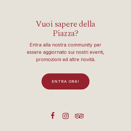
Vuoi sapere della
Piazza?
Entra alla nostra community per
essere aggiornato sui nostri eventi,
promozioni ed altre novità.
E
N
T
R
A
O
R
A
!