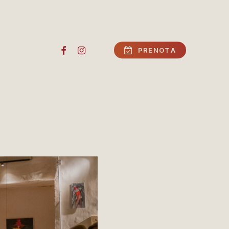
FACEBOOK
INSTAGRAM
P
R
E
N
O
T
A