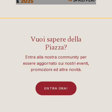
Vuoi sapere della
Piazza?
Entra alla nostra community per
essere aggiornato sui nostri eventi,
promozioni ed altre novità.
E
N
T
R
A
O
R
A
!