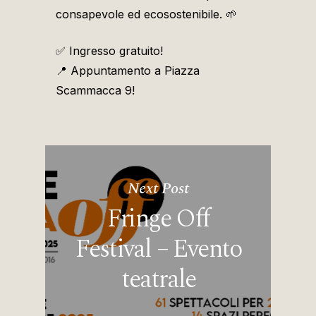
consapevole ed ecosostenibile.
🌱
✅
Ingresso gratuito!
📍
Appuntamento a Piazza
Scammacca 9!
Next Post
Fringe Off
Festival – Evento
teatrale