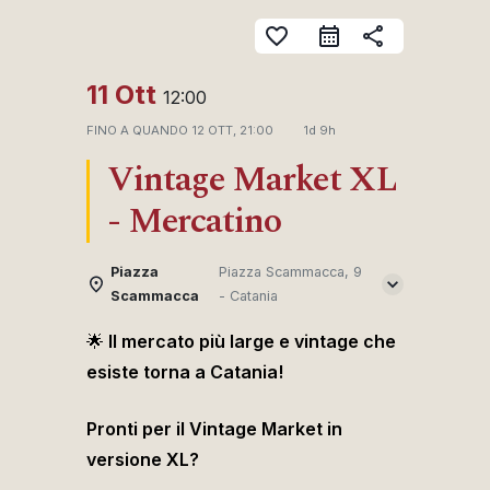
favorite_border
share
11 Ott
12:00
FINO A QUANDO
12 OTT, 21:00
1d 9h
Vintage Market XL
- Mercatino
Piazza
Piazza Scammacca, 9
Scammacca
- Catania
🌟
Il mercato più large e vintage che
esiste torna a Catania!
Pronti per il Vintage Market in
versione XL?