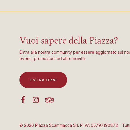
Vuoi sapere della Piazza?
Entra alla nostra community per essere aggiornato sui nos
eventi, promozioni ed altre novità.
E
N
T
R
A
O
R
A
!
©
2026
Piazza Scammacca Srl. P.IVA 05797190872 ∣ Tutti i d