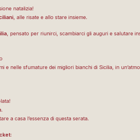
ione natalizia!
ciliani
, alle risate e allo stare insieme.
ilia
, pensato per riunirci, scambiarci gli auguri e salutare 
io
mi e nelle sfumature dei migliori bianchi di Sicilia, in un’at
lata!
a.
re a casa l’essenza di questa serata.
cket: