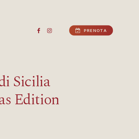
FACEBOOK
INSTAGRAM
P
R
E
N
O
T
A
i Sicilia
as Edition