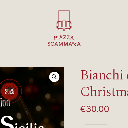
Bianchi d
Christm
€
30.00