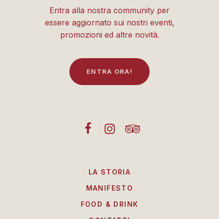
Entra alla nostra community per
essere aggiornato sui nostri eventi,
promozioni ed altre novità.
E
N
T
R
A
O
R
A
!
LA STORIA
MANIFESTO
FOOD & DRINK