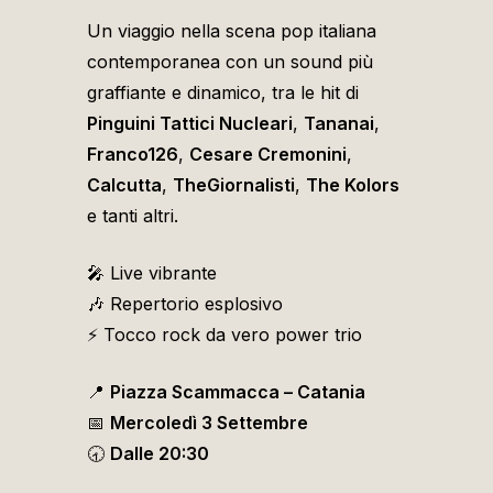
Un viaggio nella scena pop italiana
contemporanea con un sound più
graffiante e dinamico, tra le hit di
Pinguini Tattici Nucleari
,
Tananai
,
Franco126
,
Cesare Cremonini
,
Calcutta
,
TheGiornalisti
,
The Kolors
e tanti altri.
🎤 Live vibrante
🎶 Repertorio esplosivo
⚡️ Tocco rock da vero power trio
📍
Piazza Scammacca – Catania
📅
Mercoledì 3 Settembre
🕣
Dalle 20:30