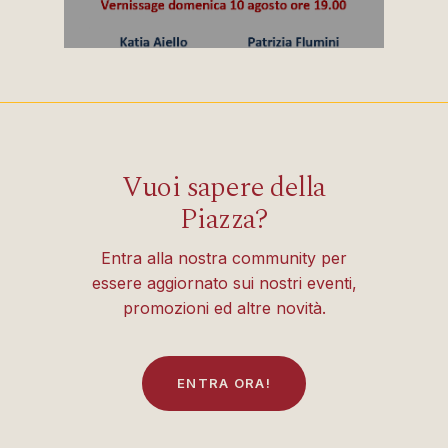
Vuoi sapere della
Piazza?
Entra alla nostra community per
essere aggiornato sui nostri eventi,
promozioni ed altre novità.
E
N
T
R
A
O
R
A
!