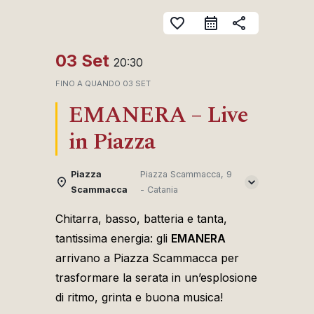
favorite_border
share
03 Set
20:30
FINO A QUANDO
03 SET
EMANERA – Live
in Piazza
Piazza
Piazza Scammacca, 9
Scammacca
- Catania
Chitarra, basso, batteria e tanta,
tantissima energia: gli
EMANERA
arrivano a Piazza Scammacca per
trasformare la serata in un’esplosione
di ritmo, grinta e buona musica!