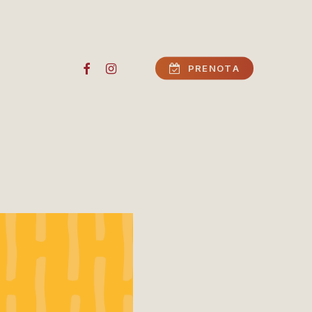
FACEBOOK
INSTAGRAM
P
R
E
N
O
T
A