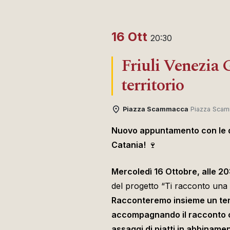
16 Ott
20:30
Friuli Venezia G
territorio
Piazza Scammacca
Piazza Scam
Nuovo appuntamento con le d
Catania!
🍷
Mercoledì 16 Ottobre, alle 20
del progetto “Ti racconto una s
Racconteremo insieme un terri
accompagnando il racconto co
assaggi di piatti in abbinamen