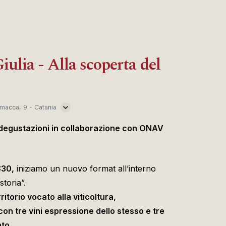
iulia - Alla scoperta del
macca, 9 - Catania
egustazioni in collaborazione con ONAV
:30,
iniziamo un nuovo format all’interno
toria”.
torio vocato alla viticoltura,
n tre vini espressione dello stesso e tre
to.