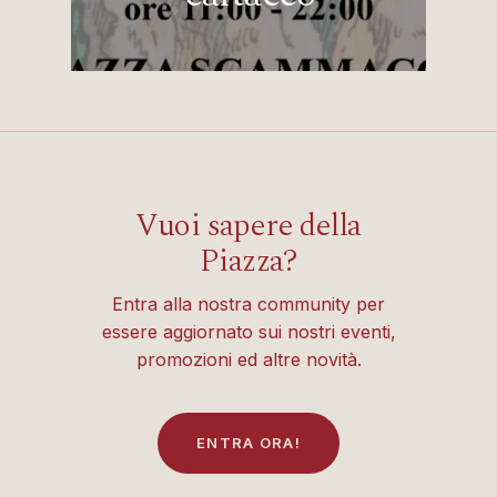
Vuoi sapere della
Piazza?
Entra alla nostra community per
essere aggiornato sui nostri eventi,
promozioni ed altre novità.
E
N
T
R
A
O
R
A
!