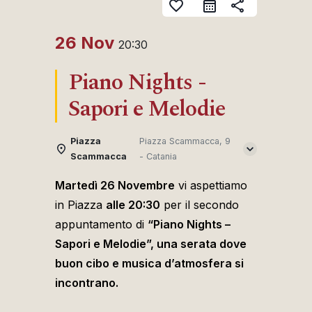
favorite_border
share
26 Nov
20:30
Piano Nights -
Sapori e Melodie
Piazza
Piazza Scammacca, 9
Scammacca
- Catania
Martedì 26 Novembre
vi aspettiamo
in Piazza
alle 20:30
per il secondo
appuntamento di
“Piano Nights –
Sapori e Melodie”, una serata dove
buon cibo e musica d’atmosfera si
incontrano.