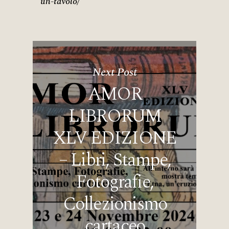
un-tavolo/
Next Post
AMOR
LIBRORUM
XLV EDIZIONE
– Libri, Stampe,
Fotografie,
Collezionismo
cartaceo