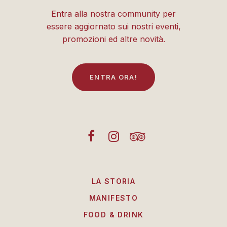
Entra alla nostra community per
essere aggiornato sui nostri eventi,
promozioni ed altre novità.
E
N
T
R
A
O
R
A
!
LA STORIA
MANIFESTO
FOOD & DRINK