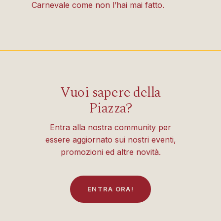
Carnevale come non l’hai mai fatto.
Vuoi sapere della
Piazza?
Entra alla nostra community per
essere aggiornato sui nostri eventi,
promozioni ed altre novità.
E
N
T
R
A
O
R
A
!