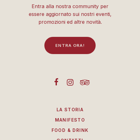
Entra alla nostra community per
essere aggiornato sui nostri eventi,
promozioni ed altre novità.
E
N
T
R
A
O
R
A
!
LA STORIA
MANIFESTO
FOOD & DRINK