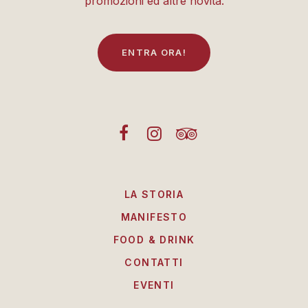
promozioni ed altre novità.
E
N
T
R
A
O
R
A
!
LA STORIA
MANIFESTO
FOOD & DRINK
CONTATTI
EVENTI