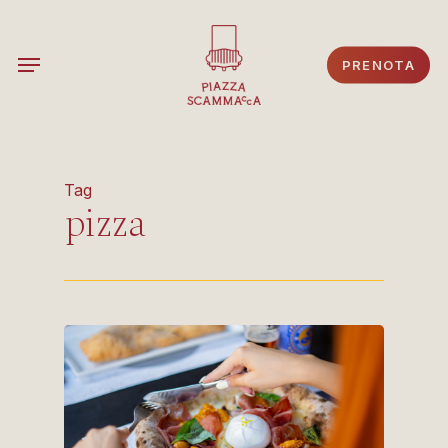
Skip
to
Menu
PRENOTA
main
content
Tag
pizza