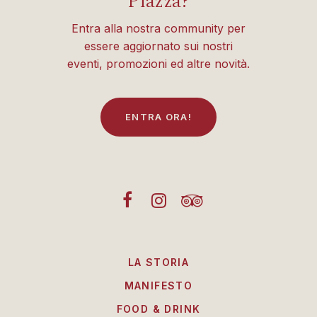
Piazza?
Entra alla nostra community per
essere aggiornato sui nostri
eventi, promozioni ed altre novità.
E
N
T
R
A
O
R
A
!
LA STORIA
MANIFESTO
FOOD & DRINK